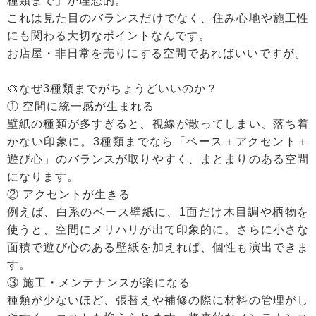
種類まで」が理想的。
これは見た目のバランスだけでなく、住み心地や施工性
にも関わる大切なポイントなんです。
お店屋・非日常を売りにする空間であればいいですが。
🎨なぜ3種類までがちょうどいいのか？
① 空間に統一感が生まれる
壁紙の種類が多すぎると、視線が散ってしまい、落ち着
かない印象に。3種類までなら「ベース＋アクセント＋
遊び心」のバランスが取りやすく、まとまりのある空間
になります。
② アクセントが生きる
例えば、白系のベース壁紙に、1面だけ木目調や柄物を
使うと、空間にメリハリが出て印象的に。さらに小さな
面積で遊び心のある壁紙を加えれば、個性も演出できま
す。
③ 施工・メンテナンスが楽になる
種類が少ないほど、張替えや補修の際に材料の管理がし