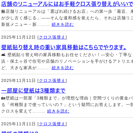
店舗のリニューアルにはお手軽クロス張り替えがいいで
🏪店舗リニューアルは「選ばれ続けるお店」への第一歩「最近、
が少し古く感じる」——そんな違和感を覚えたら、それは店舗リ
新規メニュー・新………
続きを読む
2025年11月12日 [
クロス張替え
]
壁紙貼り替え時の重い家具移動はこちらでやります。
🛋️ 壁紙貼り替え時の家具移動もお任せください！—安心・丁寧
浜・保土ヶ谷で住宅や店舗のリノベーションを手がけるアトリエ
ど、大きな家具が………
続きを読む
2025年11月11日 [
クロス張替え
]
一部屋に壁紙は3種類まで
🏡壁紙は一部屋「3種類まで」が理想な理由｜空間づくりの黄金
る「何種類まで使っていいの？」という疑問にお答えします。一
クロスを変えて………
続きを読む
2025年11月11日 [
クロス張替え
]