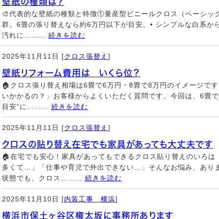
壁紙の種類は？
🎨代表的な壁紙の種類と特徴①量産型ビニールクロス（ベーシック
群。6畳の張り替えなら約6万円以下が目安。• シンプルな白系か
汚れに………
続きを読む
2025年11月11日 [
クロス張替え
]
壁紙リフォーム費用は いくら位？
🏠クロス張り替え相場は6畳で6万円・8畳で8万円のイメージで
いかかるの？」お客様からよくいただく質問です。今回は、6畳で6
目安”に………
続きを読む
2025年11月11日 [
クロス張替え
]
クロスの貼り替え在宅でも家具があっても大丈夫です
🏠在宅でも安心！家具があってもできるクロス貼り替えのいろは
多くて…」「仕事や育児で外出できない…」そんなお悩み、あり
状態でも、クロス………
続きを読む
2025年11月10日 [
内装工事 横浜
]
横浜市保土ヶ谷区権太坂に事務所あります