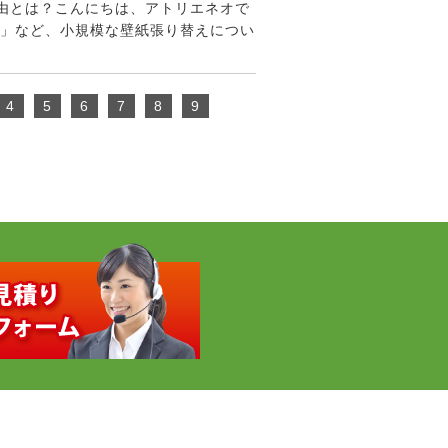
理由とは？こんにちは、アトリエネオで
修」など、小規模な壁紙張り替えについ
4
5
6
7
8
9