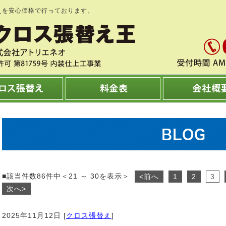
えを安心価格で行っております。
BLOG
■該当件数86件中＜21 ～ 30を表示＞
<前へ
1
2
3
次へ>
2025年11月12日 [
クロス張替え
]