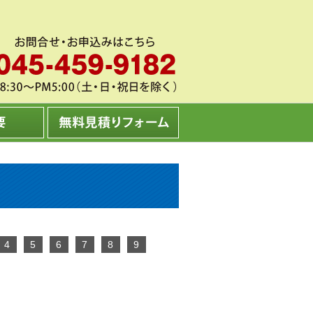
4
5
6
7
8
9