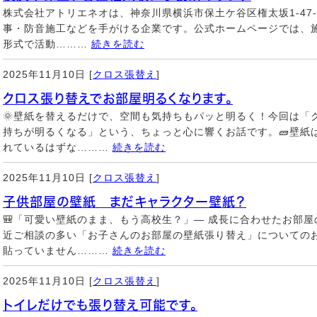
株式会社アトリエネオは、神奈川県横浜市保土ケ谷区権太坂1-47
事・防音施工などを手がける企業です。公式ホームページでは、
形式で活動………
続きを読む
2025年11月10日 [
クロス張替え
]
クロス張り替えでお部屋明るくなります。
🌞壁紙を替えるだけで、空間も気持ちもパッと明るく！今回は「
持ちが明るくなる」という、ちょっと心に響くお話です。🧱壁紙は
れているはずな………
続きを読む
2025年11月10日 [
クロス張替え
]
子供部屋の壁紙 まだキャラクター壁紙？
🎒「可愛い壁紙のまま、もう高校生？」— 成長に合わせたお部
近ご相談の多い「お子さんのお部屋の壁紙張り替え」についてのお
貼っていません………
続きを読む
2025年11月10日 [
クロス張替え
]
トイレだけでも張り替え可能です。