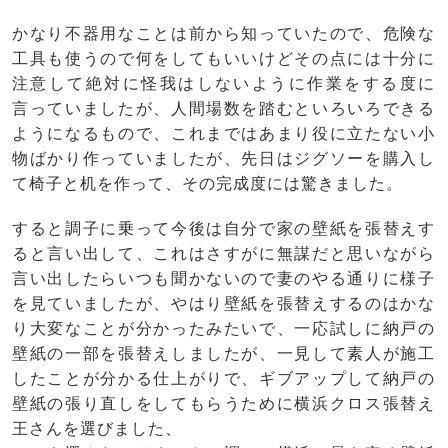
かなり不器用なことは前から知っていたので、危険な
工具も使うので何をしてもいいけどその点には十分に
注意して絶対に怪我はしないように作業をする度に
言っていましたが、人間場数を踏むといろいろできる
ようになるもので、これまではあまり役に立たない小
物ばかり作っていましたが、先日はジグソーを購入し
て椅子と机を作って、その完成度には驚きました。
すると調子に乗って今後は自分で家の壁紙を張替えす
ると言い出して、これはさすがに無謀だと思いながら
言い出したらいつも聞かないので妻のやる通りに様子
を見ていましたが、やはり壁紙を張替えするのはかな
り大変なことが分かったみたいで、一応試しに納戸の
壁紙の一部を張替えしましたが、一見して素人が施工
したことが分かる仕上がりで、ギブアップして納戸の
壁紙の張り直しをしてもらうために横浜クロス張替え
王さんを選びました、