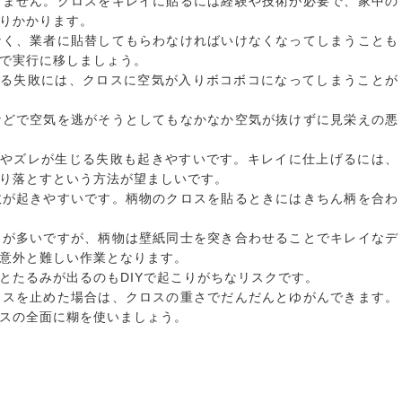
りません。クロスをキレイに貼るには経験や技術が必要で、家中の
りかかります。
なく、業者に貼替してもらわなければいけなくなってしまうことも
で実行に移しましょう。
ある失敗には、クロスに空気が入りボコボコになってしまうことが
などで空気を逃がそうとしてもなかなか空気が抜けずに見栄えの悪
間やズレが生じる失敗も起きやすいです。キレイに仕上げるには、
り落とすという方法が望ましいです。
敗が起きやすいです。柄物のクロスを貼るときにはきちん柄を合わ
とが多いですが、柄物は壁紙同士を突き合わせることでキレイなデ
意外と難しい作業となります。
とたるみが出るのもDIYで起こりがちなリスクです。
ロスを止めた場合は、クロスの重さでだんだんとゆがんできます。
スの全面に糊を使いましょう。