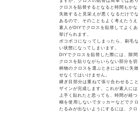
ますが、クロスの貼替は簡単ではあ
クロスを貼替するとなると時間もかな
失敗すると見栄えが悪くなるだけで
あるので、そのこともよく考えたうえ
素人がDIYでクロスを貼替してよく
挙げられます。
ボコボコになってしまったら、刷毛
い状態になってしまいます。
DIYでクロスを貼替した際には、隙
クロスを貼りながらいらない部分を切
柄物のクロスを選ぶときには特に失
せなくてはいけません。
継ぎ目部分は重ねて張り合わせるこ
ザインが完成します。これが素人には
上手く貼れたと思っても、時間が経つ
糊を使用しないでタッカーなどでク
たるみが出ないようにするには、クロ